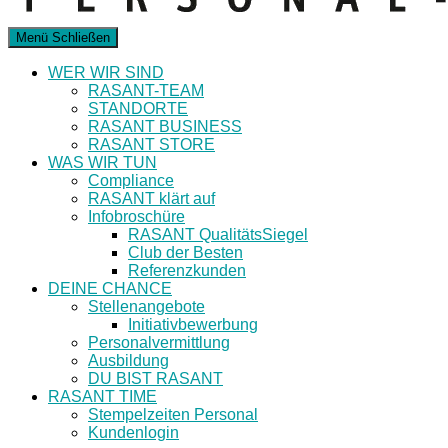
Menü
Schließen
WER WIR SIND
RASANT-TEAM
STANDORTE
RASANT BUSINESS
RASANT STORE
WAS WIR TUN
Compliance
RASANT klärt auf
Infobroschüre
RASANT QualitätsSiegel
Club der Besten
Referenzkunden
DEINE CHANCE
Stellenangebote
Initiativbewerbung
Personalvermittlung
Ausbildung
DU BIST RASANT
RASANT TIME
Stempelzeiten Personal
Kundenlogin