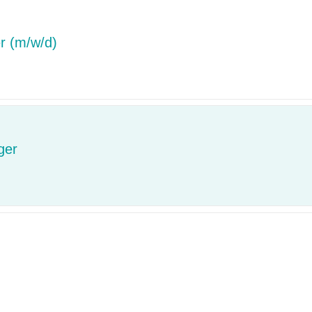
er (m/w/d)
ger