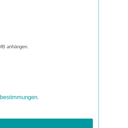
 MB anhängen.
zbestimmungen
.